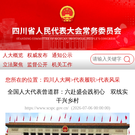
人大概览
权威发布
通知公示
立法聚焦
监督公开
机关工作
您所在的位置：
四川人大网
>
代表履职
>
代表风采
全国人大代表曾道群：六赴盛会践初心 双线实
干兴乡村
https://www.scspc.gov.cn/
(
2026-07-06 00:00:00
)