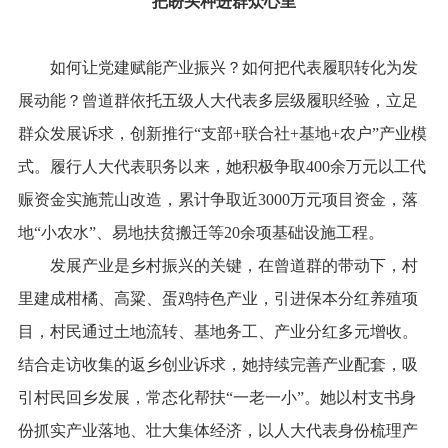
把盼头种进群众心里
如何让党建赋能产业振兴？如何把代表履职转化为发
展动能？曾道群依托五级人大代表多层级履职经验，立足
群众发展诉求，创新推行“支部+联合社+基地+农户”产业模
式。履行人大代表职务以来，她积极争取400余万元以工代
赈资金实施荒山改造，累计争取近3000万元项目资金，落
地“小农水”、易地扶贫搬迁等20余项基础设施工程。
发展产业是乡村振兴的关键，在曾道群的带动下，村
里建成柑橘、高粱、蛋鸡特色产业，引进保本分红养殖项
目，村民通过土地流转、基地务工、产业分红多元增收。
结合走访收集的返乡创业诉求，她持续完善产业配套，吸
引村民回乡发展，常态化帮扶“一老一小”。她以村支书身
份抓实产业落地、壮大集体经济，以人大代表身份梳理产