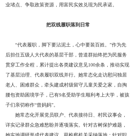
业堵点、争取政策资源，用富民实效兑现为民承诺。
把双线履职落到日常
“代表履职，脚下要沾泥土，心中要装百姓。”作为先
后担任五级人大代表的基层干部，曾道群始终把为民服务
贯穿工作全程，累计提出各类建议意见100余条，推动实现
了基层治理、代表履职双线并行。她常态化走访慰问独居
老人、困难群众，牵头建成村级留守儿童关爱之家，自掏
腰包资助困境学子，已有9名受助学生顺利考上大学，被孩
子们亲切称作“曾妈妈”。
她常态化开展党员联户、代表接待日、村民议事会，
详实记录群众急难愁盼并逐项落实。针对古树保护难题，
她实地调研形成代表建议，获检察机关采纳落地；针对职