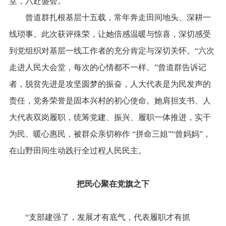
堂，六赴盛会。
曾道群扎根基层十五载，常年奔走田间地头、深耕一
线琐事。此次获评殊荣，让她倍感温暖与惊喜，深切感受
到党组织对基层一线工作者的充分肯定与深切关怀。“六次
走进人民大会堂，每次的心情都不一样。”曾道群告诉记
者，脱贫先进是攻坚圆梦的振奋，人大代表是为民发声的
责任，党务荣誉是固本兴村的初心使命。她肩担支书、人
大代表双岗履职，统筹党建、振兴、履职一体推进，实干
为民、暖心惠民，被群众亲切称作 “拼命三姐”“曾妈妈”，
在山野田间生动践行全过程人民民主。
把民心聚在党旗之下
“支部建强了，发展才有底气，代表履职才有抓