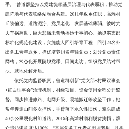
手。”曾道群坚持以党建统领基层治理与代表履职，推动党
建阵地与代表联络站融合共建。2011年返乡任职，高滩村
丘陵偏远、道路泥泞、党员老化，发展基础薄弱。彼时丈
夫车祸离世，巨大悲痛未曾动摇她干事初心。她抓实支部
标准化规范化建设，实施能人回引培育工程，回引23名外
出务工青年返乡，择优培养14名年轻党员；划分党员责任
网格，常态化开展院坝党课、田间走访，组织党员结对帮
扶、就地化解矛盾。
依托党内监督职责，曾道群创新“党支部+村民议事会
+红白理事会”治理机制，村级项目、资金使用全程公开监
督。同步推进修路、电网升级、易地搬迁等攻坚工作，她
常年奔走山间多次摔伤，手臂落下永久性旧伤，牵头建成
40余公里硬化村组道路。2016年高滩村顺利脱贫摘帽，群
众暗访满意度达100%。“基层党务工作者如田埂老树，扎根