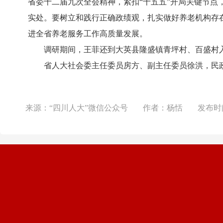
省委十二届九次全会精神，紧扣“十五五”开局关键节点
实处。要树立和践行正确政绩观，扎实做好养老机构存
进全省养老服务工作高质量发展。
调研期间，王菲还到大英县隆盛镇青坪村、百盛村入户
省人大社会委主任委员房方、副主任委员徐洪，民政
来源：
“四川人大”微信公众号
作者：
杨恬
发布时