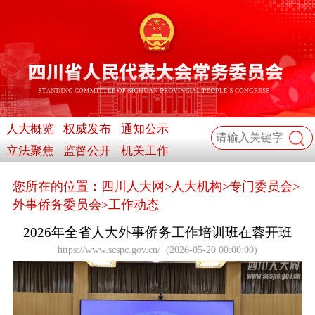
人大概览
权威发布
通知公示
立法聚焦
监督公开
机关工作
您所在的位置：
四川人大网
>
人大机构
>
专门委员会
>
外事侨务委员会
>
工作动态
2026年全省人大外事侨务工作培训班在蓉开班
https://www.scspc.gov.cn/
(
2026-05-20 00:00:00
)