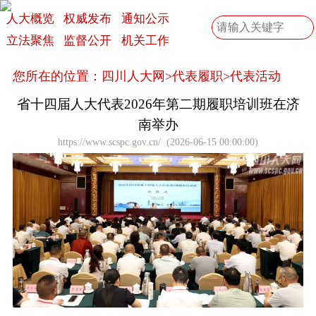
人大概览
权威发布
通知公示
立法聚焦
监督公开
机关工作
您所在的位置：
四川人大网
>
代表履职
>
代表活动
省十四届人大代表2026年第二期履职培训班在济
南举办
https://www.scspc.gov.cn/
(
2026-06-15 00:00:00
)