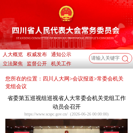
人大概览
权威发布
通知公示
立法聚焦
监督公开
机关工作
您所在的位置：
四川人大网
>
会议报道
>
常委会机关
党组会议
省委第五巡视组巡视省人大常委会机关党组工作
动员会召开
https://www.scspc.gov.cn/
(
2026-06-26 00:00:00
)