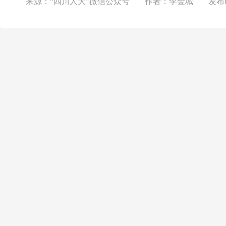
来源：
“四川人大”微信公众号
作者：
李金城
发布