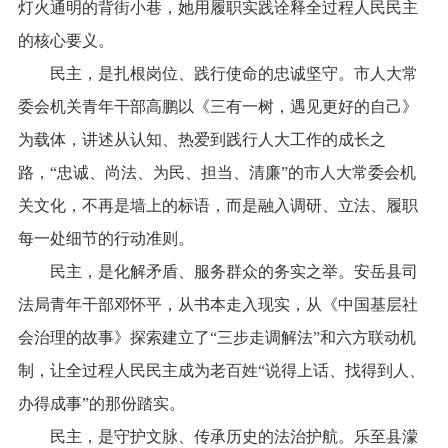
灯火通明的背街小巷，她用履职实践诠释全过程人民民主
的核心要义。
民主，是扎根岗位、践行使命的忠诚坚守。市人大常
委会机关青年干部高鹏以《三有一树，遇见更好的自己》
为载体，讲述从认知、热爱到践行人大工作的成长之
路，“忠诚、尚法、为民、担当、清廉”的市人大常委会机
关文化，不再是墙上的标语，而是融入调研、立法、履职
每一处细节的行动准则。
民主，是化解矛盾、服务群众的务实之举。安岳县司
法局青年干部邓怀平，从书本走入现实，从《中国基层社
会治理的故事》探索建立了“三步走调解法”和六方联动机
制，让全过程人民民主成为老百姓“说得上话、找得到人、
办得成事”的那份踏实。
民主，是守护文脉、传承历史的法治护航。乐至县濛