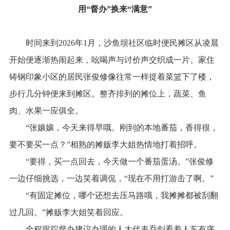
用“督办”换来“满意”
时间来到2026年1月，沙鱼坝社区临时便民摊区从凌晨
开始便逐渐热闹起来，吆喝声与讨价声交织成一片。家住
铸钢印象小区的居民张俊修像往常一样提着菜篮下了楼，
步行几分钟便来到摊区。整齐排列的摊位上，蔬菜、鱼
肉、水果一应俱全。
“张孃孃，今天来得早哦。刚到的本地番茄，香得很，
要不要买一点？”相熟的摊贩李大姐热情地打着招呼。
“要得，买一点回去，今天做一个番茄蛋汤。”张俊修
一边仔细挑选，一边笑着调侃，“现在不用打游击了啊。”
“有固定摊位，哪个还想去压马路哦，我摊摊都被刮翻
过几回。”摊贩李大姐笑着回应。
全程跟踪督办建议办理的人大代表乔剑看着人车有序