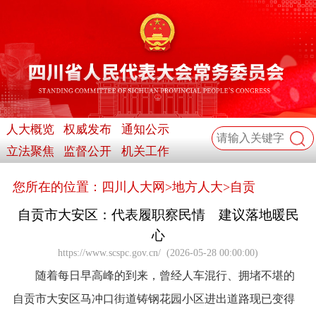
人大概览
权威发布
通知公示
立法聚焦
监督公开
机关工作
您所在的位置：
四川人大网
>
地方人大
>
自贡
自贡市大安区：代表履职察民情 建议落地暖民
心
https://www.scspc.gov.cn/
(
2026-05-28 00:00:00
)
随着每日早高峰的到来，曾经人车混行、拥堵不堪的
自贡市大安区马冲口街道铸钢花园小区进出道路现已变得