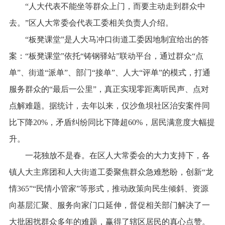
“人大代表不能坐等群众上门，而要主动走到群众中
去。”区人大常委会代表工委相关负责人介绍。
“板凳课堂”是人大马冲口街道工委因地制宜给出的答
案：“板凳课堂”依托“铸钢驿站”联动平台，通过群众“点
单”、街道“派单”、部门“接单”、人大“评单”的模式，打通
服务群众的“最后一公里”，真正实现零距离听民声、点对
点解难题。据统计，去年以来，仅沙鱼坝社区治安案件同
比下降20%，矛盾纠纷同比下降超60%，居民满意度大幅提
升。
一花独放不是春。在区人大常委会的大力支持下，各
镇人大主席团和人大街道工委聚焦群众急难愁盼，创新“龙
情365”“民情小管家”等形式，推动政策向民生倾斜、资源
向基层汇聚、服务向家门口延伸，督促相关部门解决了一
大批困扰群众多年的难题，赢得了辖区居民的真心点赞。