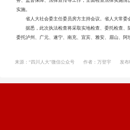
务、监督保障、法律宣传等工作，全面检查法律实施情
实施。
省人大社会委主任委员房方主持会议。省人大常委会
据悉，此次执法检查将采取实地检查、委托检查、随
委托泸州、广元、遂宁、南充、宜宾、雅安、眉山、阿
来源：
“四川人大”微信公众号
作者：
万登宇
发布