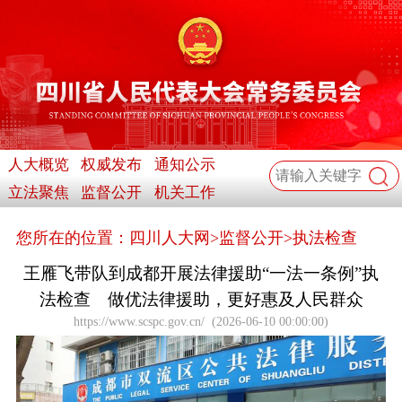
人大概览
权威发布
通知公示
立法聚焦
监督公开
机关工作
您所在的位置：
四川人大网
>
监督公开
>
执法检查
王雁飞带队到成都开展法律援助“一法一条例”执
法检查 做优法律援助，更好惠及人民群众
https://www.scspc.gov.cn/
(
2026-06-10 00:00:00
)