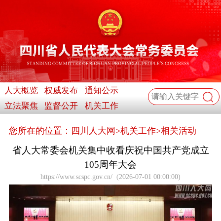
人大概览
权威发布
通知公示
立法聚焦
监督公开
机关工作
您所在的位置：
四川人大网
>
机关工作
>
相关活动
省人大常委会机关集中收看庆祝中国共产党成立
105周年大会
https://www.scspc.gov.cn/
(
2026-07-01 00:00:00
)