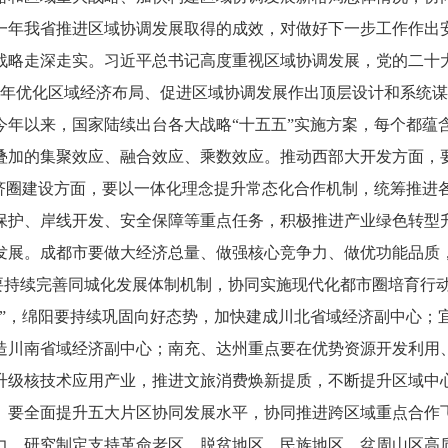
一年我省推进区域协调发展取得的成效，对做好下一步工作作出
略走深走实。习近平总书记高度重视区域协调发展，党的二十大
年优化区域经济布局、促进区域协调发展作出顶层设计和系统谋
今年以来，国家陆续出台各大战略“十五五”实施方案，每个都蕴
叠加的集聚效应、融合效应、乘数效应。推动西部大开发方面，
经济圈建设方面，要以一体化理念提升常态化合作机制，统筹推进
保护、岸线开发、安全保障等重点任务，积极推进产业绿色转型
展。成都市要做大经济总量、做强核心竞争力、做优功能品质，
圈要持续完善同城化发展体制机制，协同实施现代化都市圈培育行
量”，绵阳要持续巩固向好态势，加快建成川北省域经济副中心；
造川南省域经济副中心；南充、达州重点要在优势资源开发利用
升级核技术应用产业，推进文旅消费焕新提质，不断提升区域中
要全面提升五大片区协同发展水平，协同推进跨区域重点合作飞
力，研究制定支持革命老区、脱贫地区、民族地区、盆周山区高