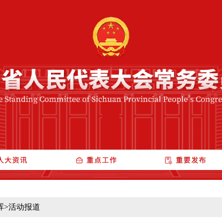
晖
>
活动报道