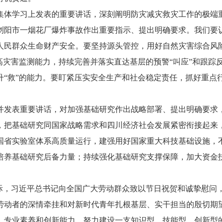
学习上发表的重要讲话，深刻阐明防灾减灾救灾工作的极端重
浏阳市一烟花厂爆炸事故作出重要指示、提出明确要求。我们要
民群众生命财产安全。要坚持源头管控，用好自然灾害综合风险
高灾害监测能力，持续完善并落实直达基层的预警“叫应”和跟踪
升“救”的能力。要盯紧压实安全生产和社会稳定责任，抓好重点
发表重要讲话，对加强基础研究作出战略部署、提出明确要求，
，把基础研究同国家战略需求和四川经济社会发展紧密衔接起来
国省实验室体系高质量运行，建强用好国家重大科技基础设施，
培养基础研究后备力量；持续强化基础研究支撑保障，加大资金
，习近平总书记向全国广大劳动群众致以节日祝贺和诚挚慰问
劳动者的深情牵挂和对新时代青年扎根基层、实干担当的殷切期
、专业素养和创新能力，努力建设一支知识型、技能型、创新型