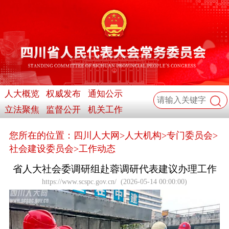
人大概览
权威发布
通知公示
立法聚焦
监督公开
机关工作
您所在的位置：
四川人大网
>
人大机构
>
专门委员会
>
社会建设委员会
>
工作动态
省人大社会委调研组赴蓉调研代表建议办理工作
https://www.scspc.gov.cn/
(
2026-05-14 00:00:00
)