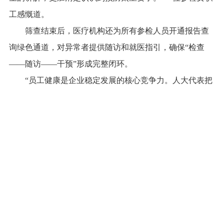
工感慨道。
筛查结束后，医疗机构还为所有参检人员开通报告查
询绿色通道，对异常者提供随访和就医指引，确保“检查
——随访——干预”形成完整闭环。
“员工健康是企业稳定发展的核心竞争力。人大代表把
筛查送到车间，帮我们解决了大难题，也让职工真切感受
到了尊重与关怀。”企业相关负责人表示，将进一步把女职
工健康体检纳入年度福利，定期开展健康宣教活动，共同
守护职工健康权益。
“人大代表的履职之路，始终要和群众的实际需求绑定
在一起。”廖国琼说道。她表示，此次“两癌”筛查进企业只
是起点，将继续发挥人大代表桥梁纽带作用，常态化收集
辖区内企业、社区的健康诉求，推动相关服务向更多制造