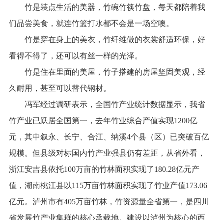
竹是装点生活的美器，竹碗竹筷竹盘，每天都陪着我
们品尝美食，就连竹篮打水都不会是一场空噢。
竹是穿在身上的美衣，竹纤维做的衣裳舒适环保，好
看得不得了，还可以有丝一样的光泽。
竹是住在里面的美屋，竹子搭建的房屋坚固美观，经
久耐用，甚至可以替代钢材。
冯军经过调研表示，全国竹产业统计数据显示，我省
竹产业已跃居全国第一，去年竹业综合产值实现1200亿
元，其中叙永、长宁、合江、纳溪4个县（区）已突破百亿
规模。但县级对标国内竹产业强县仍有差距，从省外看，
浙江安吉县依托100万亩的竹林面积实现了180.28亿元产
值，湖南桃江县以115万亩竹林面积实现了竹业产值173.06
亿元。泸州市有405万亩竹林，竹资源量全省第一，是四川
省发展竹产业集群的核心承载地。建设以泸州为核心的西