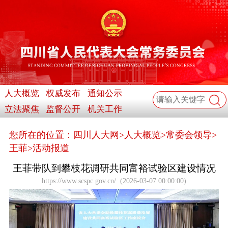
人大概览
权威发布
通知公示
立法聚焦
监督公开
机关工作
您所在的位置：
四川人大网
>
人大概览
>
常委会领导
>
王菲
>
活动报道
王菲带队到攀枝花调研共同富裕试验区建设情况
https://www.scspc.gov.cn/
(
2026-03-07 00:00:00
)