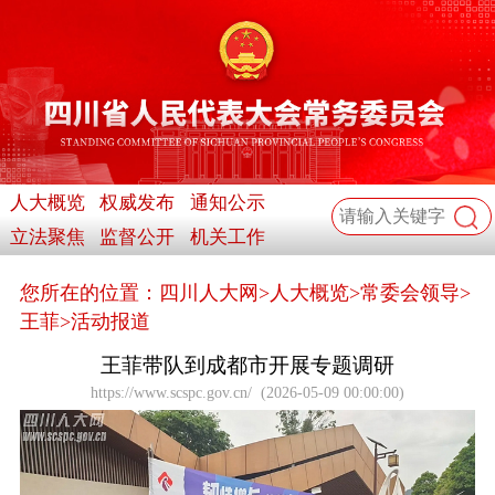
人大概览
权威发布
通知公示
立法聚焦
监督公开
机关工作
您所在的位置：
四川人大网
>
人大概览
>
常委会领导
>
王菲
>
活动报道
王菲带队到成都市开展专题调研
https://www.scspc.gov.cn/
(
2026-05-09 00:00:00
)