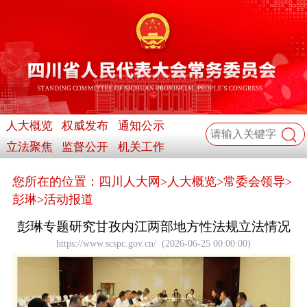
人大概览
权威发布
通知公示
立法聚焦
监督公开
机关工作
您所在的位置：
四川人大网
>
人大概览
>
常委会领导
>
彭琳
>
活动报道
彭琳专题研究甘孜内江两部地方性法规立法情况
https://www.scspc.gov.cn/
(
2026-06-25 00:00:00
)