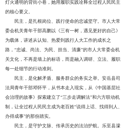
灯火通明的背街小巷，她用履职实践诠释全过程人民民主
的核心要义。
民主，是扎根岗位、践行使命的忠诚坚守。市人大常
委会机关青年干部高鹏以《三有一树，遇见更好的自己》
为载体，讲述从认知、热爱到践行人大工作的成长之
路，“忠诚、尚法、为民、担当、清廉”的市人大常委会机
关文化，不再是墙上的标语，而是融入调研、立法、履职
每一处细节的行动准则。
民主，是化解矛盾、服务群众的务实之举。安岳县司
法局青年干部邓怀平，从书本走入现实，从《中国基层社
会治理的故事》探索建立了“三步走调解法”和六方联动机
制，让全过程人民民主成为老百姓“说得上话、找得到人、
办得成事”的那份踏实。
民主，是守护文脉、传承历史的法治护航。乐至县濛