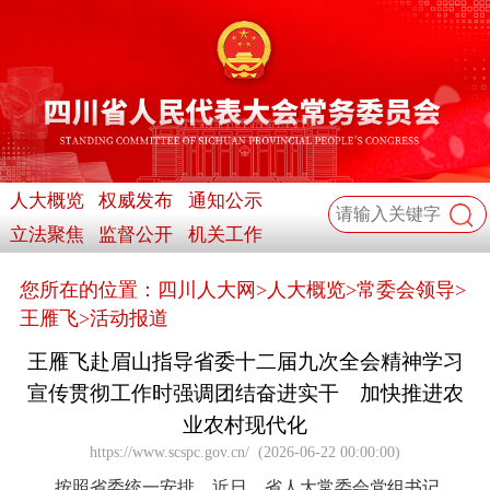
人大概览
权威发布
通知公示
立法聚焦
监督公开
机关工作
您所在的位置：
四川人大网
>
人大概览
>
常委会领导
>
王雁飞
>
活动报道
王雁飞赴眉山指导省委十二届九次全会精神学习
宣传贯彻工作时强调团结奋进实干 加快推进农
业农村现代化
https://www.scspc.gov.cn/
(
2026-06-22 00:00:00
)
按照省委统一安排，近日，省人大常委会党组书记、