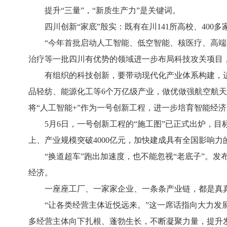
提升“三量”，“新质生产力”是关键词。
四川创新“家底”殷实：既有在川141所高校、400多
“今年首批启动人工智能、低空智能、核医疗、高端航
治疗等一批四川有优势的领域进一步布局科技攻关项目
有组织的科技创新，要带动现代化产业体系构建，进一
品轻纺、能源化工等6个万亿级产业，做优做强航空航
将“人工智能+”作为一号创新工程，进一步培育智能经
5月6日，一号创新工程的“施工图”已正式出炉，目标无
上、产业规模突破4000亿元，加快建成具有全国影响
“换道超车”跑出加速度，也不能忽视“老底子”。发
经济。
一座座工厂、一家家企业、一条条产业链，都是真真
“让各类经营主体近悦远来。”这一席话指向大力发展
多经营主体向下扎根、蓬勃生长，不断凝聚力量，提升发