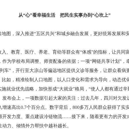
从“心”看幸福生活
把民生实事办到“心坎上”
地图，深入推进“五区共兴”和城乡融合发展，更好统筹发展和
入、教育、医疗、养老、育幼等群众有“体感”的指标，让共同
为学校布局调整、师资配备的依据；一项“网链共享计划”，
康列车”，开行至大凉山等偏远地区提供义诊等服务，让群众看病
比如，精准绘制人口地图，以人口变化和需求为导向，动态优
实施就业优先战略，加快形成“大就业”格局，“使人人都有通过辛
布会上，一项数据引起大家的关注：过去几年，四川对欠发达
增速高出0.7个百分点。数字背后，800多万人民群众获得了实
开发力度、重点建设冷链物流……接下来，随着更有力的开发式
生动力、倾情外力帮扶中越补越长。