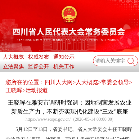
人大概览
权威发布
通知公示
立法聚焦
监督公开
机关工作
您所在的位置：
四川人大网
>
人大概览
>
常委会领导
>
王晓晖
>
活动报道
王晓晖在雅安市调研时强调：因地制宜发展农业
新质生产力，不断夯实现代化建设“三农”底座
https://www.scspc.gov.cn/
(
2026-05-14 00:00:00
)
5月12日至13日，省委书记、省人大常委会主任王晓晖