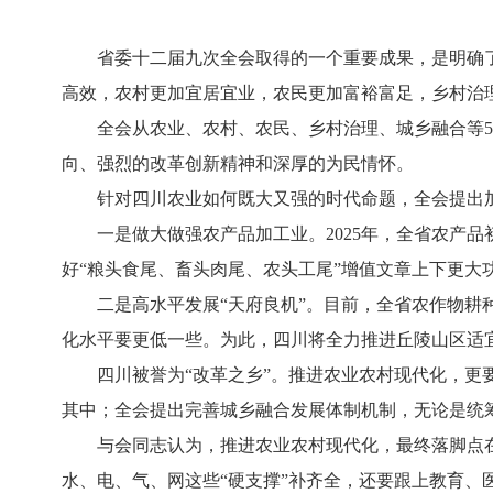
省委十二届九次全会取得的一个重要成果，是明确了未来
高效，农村更加宜居宜业，农民更加富裕富足，乡村治
全会从农业、农村、农民、乡村治理、城乡融合等5个
向、强烈的改革创新精神和深厚的为民情怀。
针对四川农业如何既大又强的时代命题，全会提出加
一是做大做强农产品加工业。2025年，全省农产品初
好“粮头食尾、畜头肉尾、农头工尾”增值文章上下更大
二是高水平发展“天府良机”。目前，全省农作物耕种收综
化水平要更低一些。为此，四川将全力推进丘陵山区适
四川被誉为“改革之乡”。推进农业农村现代化，更要
其中；全会提出完善城乡融合发展体制机制，无论是统
与会同志认为，推进农业农村现代化，最终落脚点在
水、电、气、网这些“硬支撑”补齐全，还要跟上教育