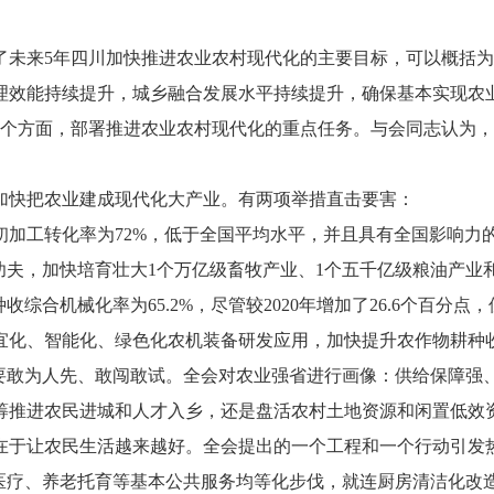
5年四川加快推进农业农村现代化的主要目标，可以概括为“三
理效能持续提升，城乡融合发展水平持续提升，确保基本实现农
方面，部署推进农业农村现代化的重点任务。与会同志认为，
快把农业建成现代化大产业。有两项举措直击要害：
加工转化率为72%，低于全国平均水平，并且具有全国影响力的
功夫，加快培育壮大1个万亿级畜牧产业、1个五千亿级粮油产业
合机械化率为65.2%，尽管较2020年增加了26.6个百分
宜化、智能化、绿色化农机装备研发应用，加快提升农作物耕种
敢为人先、敢闯敢试。全会对农业强省进行画像：供给保障强
筹推进农民进城和人才入乡，还是盘活农村土地资源和闲置低效资
于让农民生活越来越好。全会提出的一个工程和一个行动引发热
、医疗、养老托育等基本公共服务均等化步伐，就连厨房清洁化改